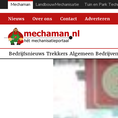
Mechaman
LandbouwMechanisatie
Tuin en Park Tech
Nieuws
Over ons
Contact
Adverteren
Bedrijfsnieuws
Trekkers
Algemeen
Bedrijve