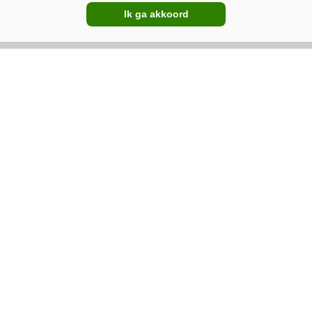
udeert Martine Dégremont, beursmanager van de Sima. 
Ik ga akkoord
uw Google-favoriet
eurs
SIMA