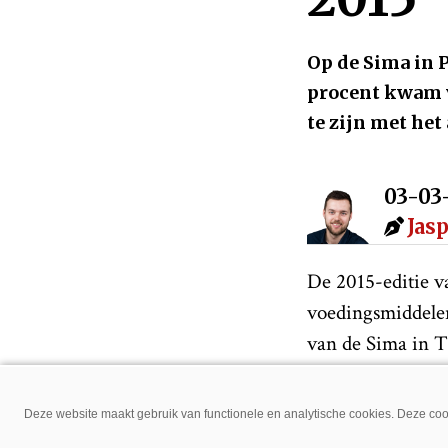
Op de Sima in P
procent kwam v
te zijn met het
03-03
Jas
De 2015-editie v
voedingsmiddelen
van de Sima in Th
“Over het algeme
concrete project
Deze website maakt gebruik van functionele en analytische cookies. Deze cook