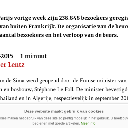
arijs vorige week zijn 238.848 bezoekers geregis
an buiten Frankrijk. De organisatie van de beur
 aantal bezoekers en het verloop van de beurs.
-2015
| 1 minuut
per Lentz
an de Sima werd geopend door de Franse minister van
 en bosbouw, Stéphane Le Foll. De minister bevestigde
ailand en in Algerije, respectievelijk in september 20
en waren de vele beursbezoekers geïnteresseerd en k
en naar Parijs. Daarnaast was deze beurseditie zeer dy
ies maken het gebruik van deze site zo prettig mogelijk in het gebruik. U hoeft bi
bedienen met goede artikelen.
Meer info