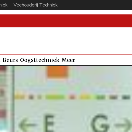
niek
Veehouderij Techniek
n
Beurs
Oogsttechniek
Meer