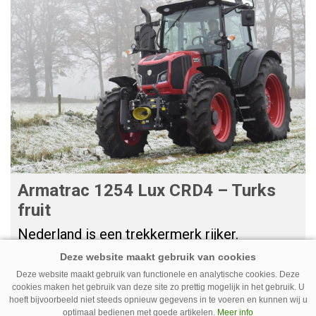
Armatrac 1254 Lux CRD4 – Turks
fruit
Nederland is een trekkermerk rijker.
Veehouderij Techniek ontdekt dat de in
Turkije gebouwde Armatrac CRD4 veel
Deze website maakt gebruik van functionele en analytische cookies. Deze
cookies maken het gebruik van deze site zo prettig mogelijk in het gebruik. U
trekker biedt voor relatief weinig geld.
hoeft bijvoorbeeld niet steeds opnieuw gegevens in te voeren en kunnen wij u
optimaal bedienen met goede artikelen.
Meer info