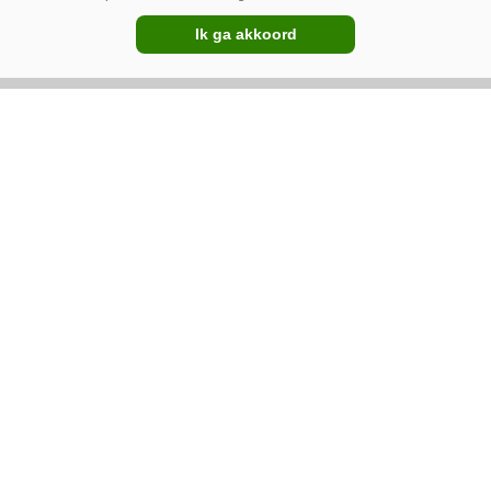
Ik ga akkoord
Premium
John Deere 6R185 Autopowr –
Nieuwe kaskraker
De 6155R was altijd één van de
verkooptoppers van John Deere. De 6R185