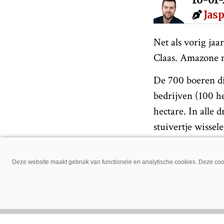
Jas
Net als vorig ja
Claas. Amazone m
De 700 boeren di
bedrijven (100 he
hectare. In alle 
stuivertje wisse
hectare plaatsen
groengele machin
Deze website maakt gebruik van functionele en analytische cookies. Deze cook
De top 10 merke
Fendt
Claas