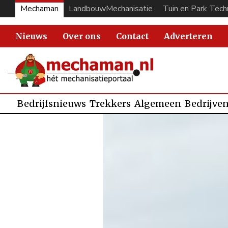
Mechaman
LandbouwMechanisatie
Tuin en Park Tech
Nieuws
Over ons
Contact
Adverteren
Bedrijfsnieuws
Trekkers
Algemeen
Bedrijve