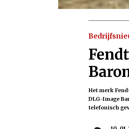
Bedrijfsni
Fendt
Baro
Het merk Fendt 
DLG-Image Bar
telefonisch ge
10-01