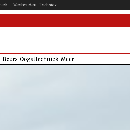
niek
Veehouderij Techniek
n
Beurs
Oogsttechniek
Meer