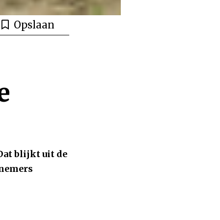
Opslaan
e
t blijkt uit de
rnemers