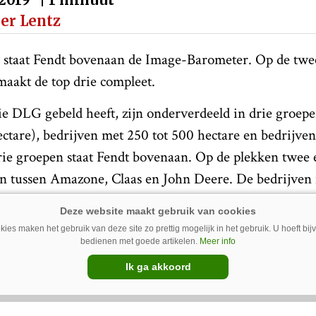
per Lentz
ar staat Fendt bovenaan de Image-Barometer. Op de twee
aakt de top drie compleet.
e DLG gebeld heeft, zijn onderverdeeld in drie groepe
ctare), bedrijven met 250 tot 500 hectare en bedrijven
drie groepen staat Fendt bovenaan. Op de plekken twee e
len tussen Amazone, Claas en John Deere. De bedrijven
 John Deere op de tweede plek. Op de grootste bedrijve
e op de derde positie.
ies maken het gebruik van deze site zo prettig mogelijk in het gebruik. U hoeft bi
bedienen met goede artikelen.
Meer info
n in de DLG-Image Barometer is:
Ik ga akkoord