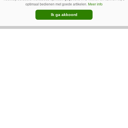
distributieovereenkomst met
optimaal bedienen met goede artikelen.
Meer info
John Deere voor Europa
Ik ga akkoord