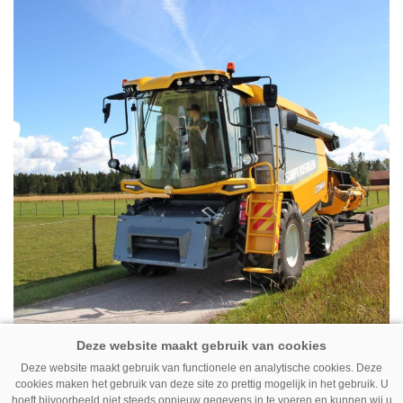
05-11-2019
Deze website maakt gebruik van functionele en analytische cookies. Deze
Sampo-Rosenlew beëindigt
cookies maken het gebruik van deze site zo prettig mogelijk in het gebruik. U
hoeft bijvoorbeeld niet steeds opnieuw gegevens in te voeren en kunnen wij u