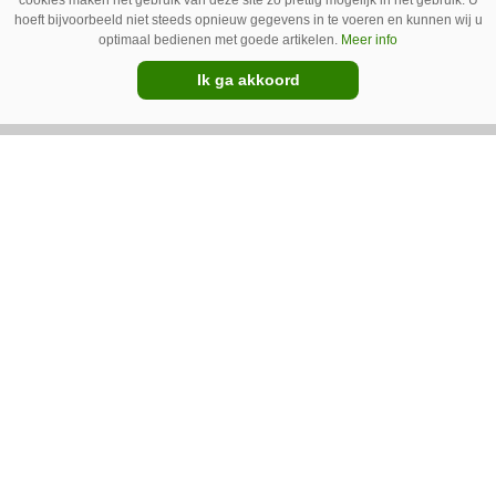
cookies maken het gebruik van deze site zo prettig mogelijk in het gebruik. U
hoeft bijvoorbeeld niet steeds opnieuw gegevens in te voeren en kunnen wij u
optimaal bedienen met goede artikelen.
Meer info
Ik ga akkoord
17-07-2020
Overgangsmotoren een jaar
langer toegestaan