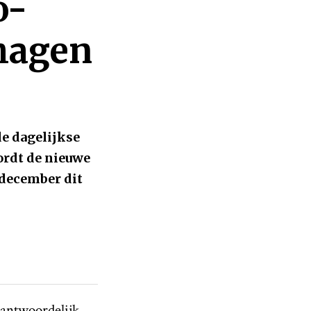
o-
hagen
de dagelijkse
rdt de nieuwe
 december dit
rantwoordelijk