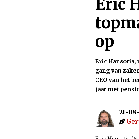
Eric 
topm
op
Eric Hansotia, 
gang van zake
CEO van het bed
jaar met pensio
21-08
Ger
Eric Hansotia (5