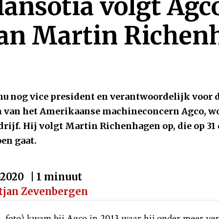
Hansotia volgt Agc
an Martin Richen
nu nog vice president en verantwoordelijk voor 
n van het Amerikaanse machineconcern Agco, wo
rijf. Hij volgt Martin Richenhagen op, die op 31
en gaat.
-2020
| 1 minuut
tjan Zevenbergen
1, foto) kwam bij Agco in 2013 waar hij onder meer ve