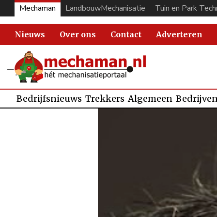
Mechaman
LandbouwMechanisatie
Tuin en Park Tech
Nieuws
Over ons
Contact
Adverteren
Bedrijfsnieuws
Trekkers
Algemeen
Bedrijve