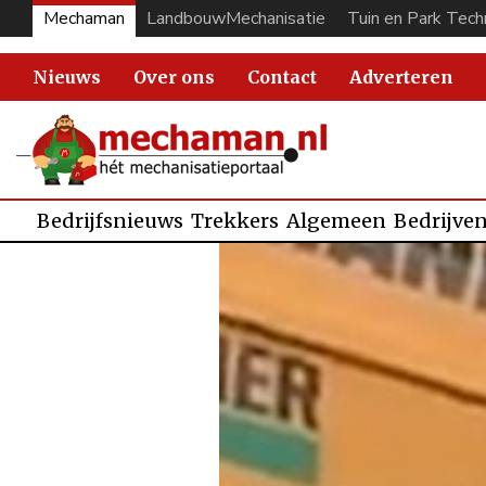
Mechaman
LandbouwMechanisatie
Tuin en Park Tech
Nieuws
Over ons
Contact
Adverteren
Bedrijfsnieuws
Trekkers
Algemeen
Bedrijve