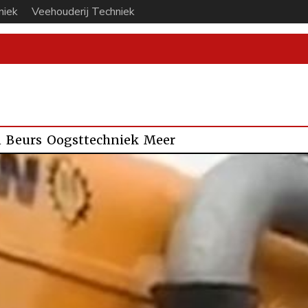
niek
Veehouderij Techniek
n
Beurs
Oogsttechniek
Meer