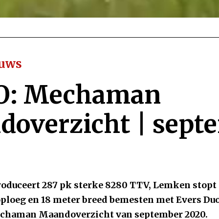
euws
O: Mechaman
overzicht | sept
roduceert 287 pk sterke 8280 TTV, Lemken stopt
loeg en 18 meter breed bemesten met Evers Duod
echaman Maandoverzicht van september 2020.