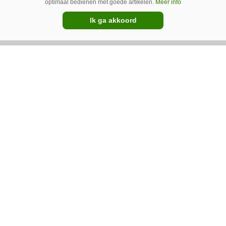
optimaal bedienen met goede artikelen.
Meer info
Ik ga akkoord
26-01-2022
Väderstad boekt recordomzet