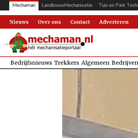
Mechaman
LandbouwMechanisatie
Tuin en Park Tech
Nieuws
Over ons
Contact
Adverteren
Bedrijfsnieuws
Trekkers
Algemeen
Bedrijve