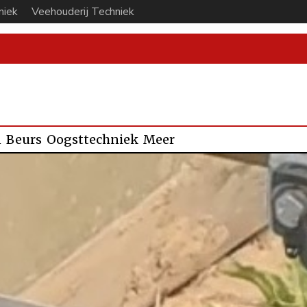
niek
Veehouderij Techniek
n
Beurs
Oogsttechniek
Meer