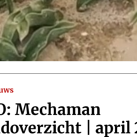
euws
O: Mechaman
overzicht | april