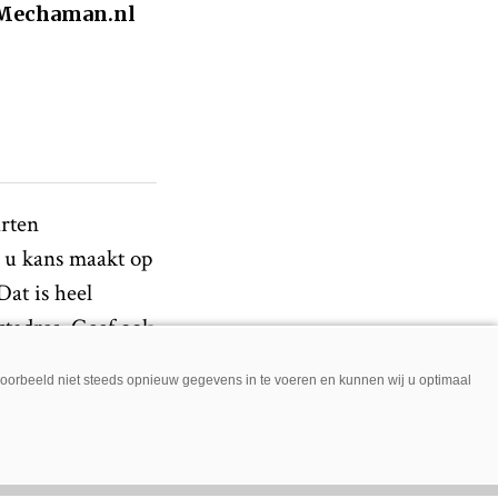
. Mechaman.nl
rten
 u kans maakt op
at is heel
tadres. Geef ook
dens ATH/GTH.
jvoorbeeld niet steeds opnieuw gegevens in te voeren en kunnen wij u optimaal
d is om die