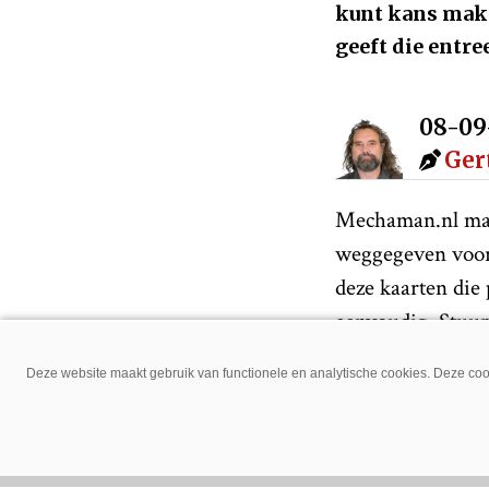
kunt kans make
geeft die entr
08-09
Ger
Mechaman.nl mag
weggegeven voor 
deze kaarten die
eenvoudig. Stuur
meteen aan welke
Deze website maakt gebruik van functionele en analytische cookies. Deze cook
Doe dat wel voor
kaarten toe te st