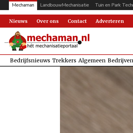
Mechaman
LandbouwMechanisatie
Tuin en Park Tech
Nieuws
Over ons
Contact
Adverteren
Bedrijfsnieuws
Trekkers
Algemeen
Bedrijve