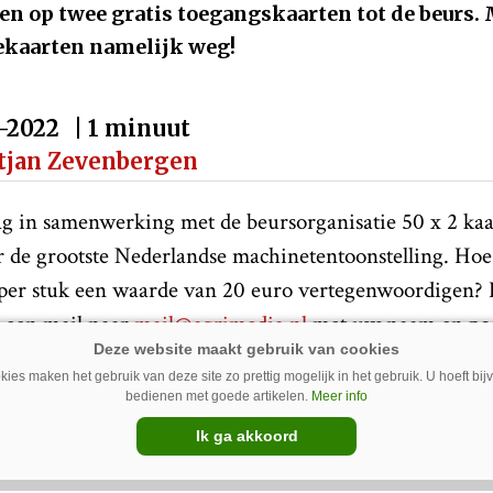
n op twee gratis toegangskaarten tot de beurs
eekaarten namelijk weg!
-2022
| 1 minuut
tjan Zevenbergen
 in samenwerking met de beursorganisatie 50 x 2 kaa
de grootste Nederlandse machinetentoonstelling. Hoe
 per stuk een waarde van 20 euro vertegenwoordigen? D
 een mail naar
mail@agrimedia.nl
met uw naam en pos
 niet bestaande machine u graag zou willen zien tij
ies maken het gebruik van deze site zo prettig mogelijk in het gebruik. U hoeft bi
 aanstaande maandag 12 september zodat er nog net tij
bedienen met goede artikelen.
Meer info
uren.
Ik ga akkoord