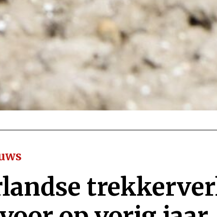
euws
landse trekkerve
 voor op vorig jaar