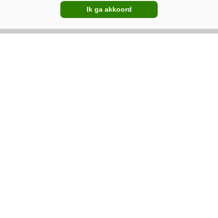
cht. Vorig jaar waren dat er 42. In 2021 was er sprake
Ik ga akkoord
 in januari 87 compacttrekkers verkocht.
uw Google-favoriet
edrijfsnieuws
Trekkerverkoop