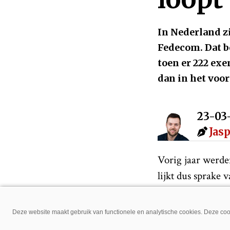
In Nederland zi
Fedecom. Dat be
toen er 222 ex
dan in het voor
23-03
Jas
Vorig jaar werden
lijkt dus sprake 
cijfers van febru
De verkoop van co
Deze website maakt gebruik van functionele en analytische cookies. Deze cook