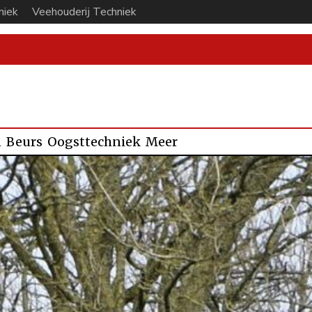
niek
Veehouderij Techniek
n
Beurs
Oogsttechniek
Meer