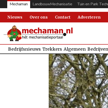
Mechaman
LandbouwMechanisatie
Tuin en Park Tech
Nieuws
Over ons
Contact
Adverteren
Bedrijfsnieuws
Trekkers
Algemeen
Bedrijve