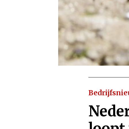
Bedrijfsni
Neder
loopt