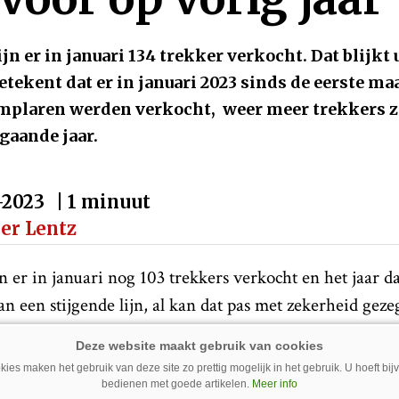
jn er in januari 134 trekker verkocht. Dat blijkt u
tekent dat er in januari 2023 sinds de eerste ma
emplaren werden verkocht, weer meer trekkers z
gaande jaar.
-2023
| 1 minuut
per Lentz
 er in januari nog 103 trekkers verkocht en het jaar d
van een stijgende lijn, al kan dat pas met zekerheid gez
ari ook gepubliceerd zijn.
mpacttrekkers is in 2023 voorzichtig gestart. In januar
ies maken het gebruik van deze site zo prettig mogelijk in het gebruik. U hoeft bi
bedienen met goede artikelen.
Meer info