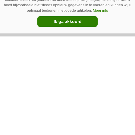
hoeft bijvoorbeeld niet steeds opnieuw gegevens in te voeren en kunnen wij u
optimaal bedienen met goede artikelen.
Meer info
Ik ga akkoord
14-12-2023
Daling Amerikaanse
trekkerverkoop zet door