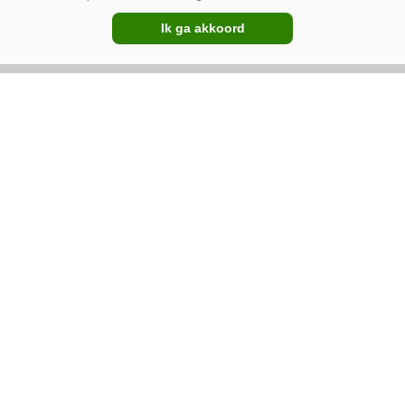
Ik ga akkoord
17-04-2024
Omzet Buhler daalt licht