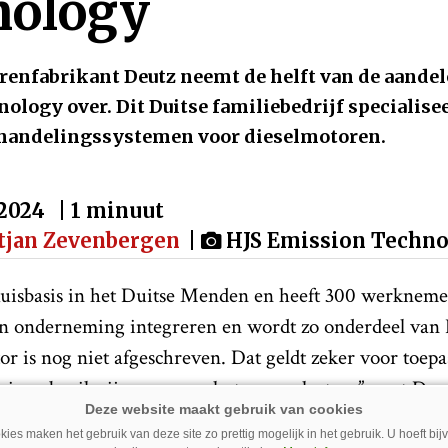
nology
renfabrikant Deutz neemt de helft van de aandel
logy over. Dit Duitse familiebedrijf specialisee
ehandelingssystemen voor dieselmotoren.
-2024
| 1 minuut
tjan Zevenbergen
|
HJS Emission Techn
huisbasis in het Duitse Menden en heeft 300 werknemer
gen onderneming integreren en wordt zo onderdeel van
r is nog niet afgeschreven. Dat geldt zeker voor toep
 in gebruik zijn en zware lasten verplaatsen”, zegt De
ission Technology is technologieleider en we werken er
ies maken het gebruik van deze site zo prettig mogelijk in het gebruik. U hoeft bi