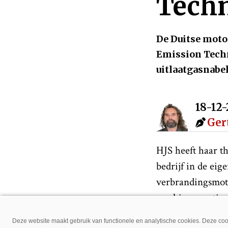
Tech
De Duitse moto
Emission Techno
uitlaatgasnab
18-12
Ger
HJS heeft haar t
bedrijf in de ei
verbrandingsmoto
machines continu
Schulte. “HJS Em
Deze website maakt gebruik van functionele en analytische cookies. Deze cook