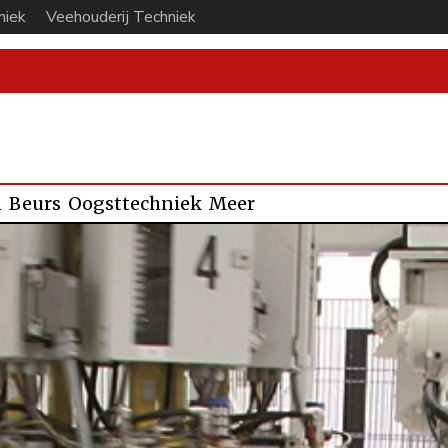
niek
Veehouderij Techniek
n
Beurs
Oogsttechniek
Meer