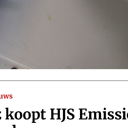
euws
 koopt HJS Emiss