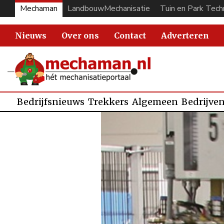
Mechaman
LandbouwMechanisatie
Tuin en Park Tech
Nieuws
Over ons
Contact
Adverteren
Bedrijfsnieuws
Trekkers
Algemeen
Bedrijve