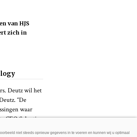
en van HJS
rt zich in
ology
s. Deutz wil het
 Deutz. “De
assingen waar
utz CEO Sebastian
 al jaren goed
jvoorbeeld niet steeds opnieuw gegevens in te voeren en kunnen wij u optimaal