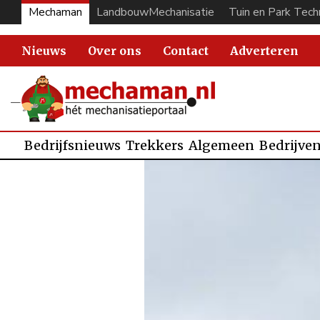
Mechaman
LandbouwMechanisatie
Tuin en Park Tech
Nieuws
Over ons
Contact
Adverteren
Bedrijfsnieuws
Trekkers
Algemeen
Bedrijve