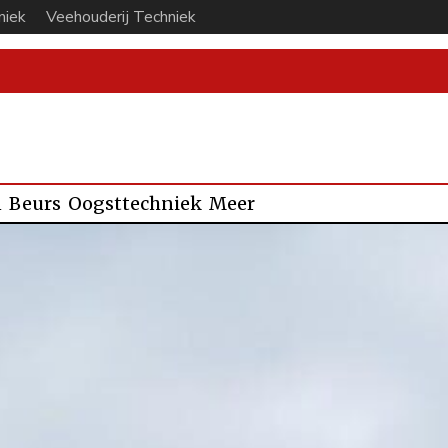
niek
Veehouderij Techniek
n
Beurs
Oogsttechniek
Meer