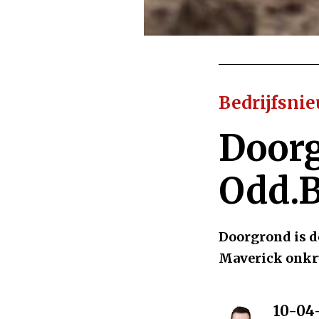
Bedrijfsni
Doorg
Odd.
Doorgrond is d
Maverick onkru
10-04