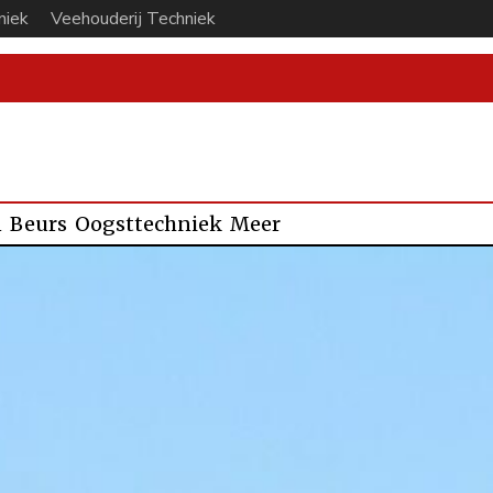
niek
Veehouderij Techniek
n
Beurs
Oogsttechniek
Meer