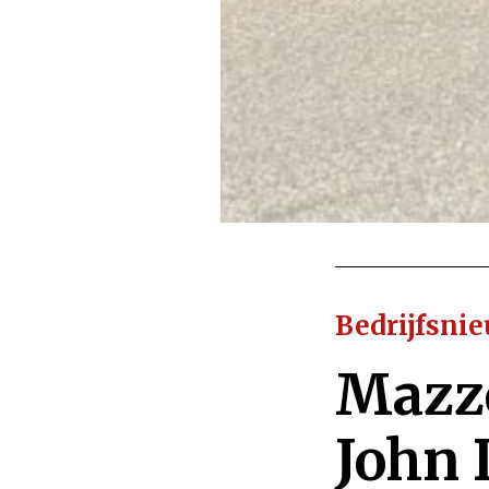
Bedrijfsni
Mazzo
John 