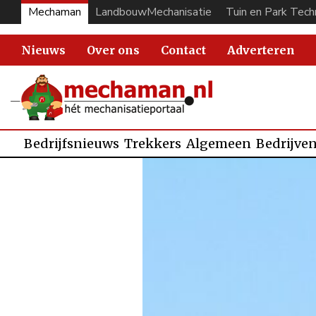
Mechaman
LandbouwMechanisatie
Tuin en Park Tech
Nieuws
Over ons
Contact
Adverteren
Bedrijfsnieuws
Trekkers
Algemeen
Bedrijve