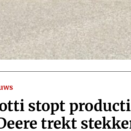
euws
tti stopt product
Deere trekt stekker