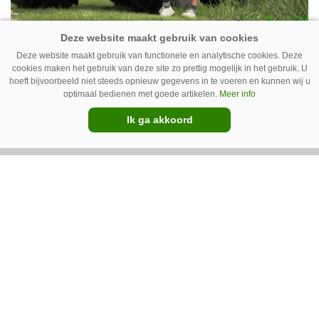
Deze website maakt gebruik van functionele en analytische cookies. Deze
31-07-2026
cookies maken het gebruik van deze site zo prettig mogelijk in het gebruik. U
hoeft bijvoorbeeld niet steeds opnieuw gegevens in te voeren en kunnen wij u
VIDEO | Zesde dag van de
optimaal bedienen met goede artikelen.
Meer info
Zomertour: De laatste
Ik ga akkoord
kilometers naar Polen