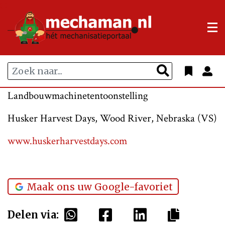
Landbouwmachinetentoonstelling
Husker Harvest Days, Wood River, Nebraska (VS)
www.huskerharvestdays.com
Maak ons uw Google-favoriet
Delen via: