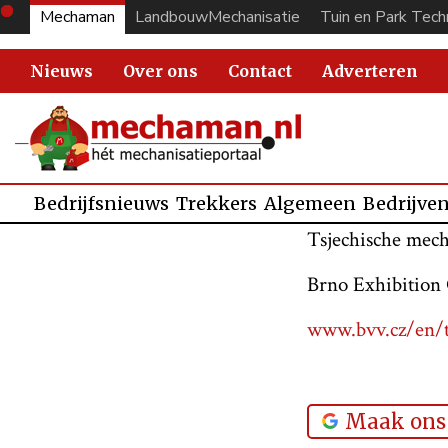
Mechaman
LandbouwMechanisatie
Tuin en Park Tech
Nieuws
Over ons
Contact
Adverteren
Bedrijfsnieuws
Trekkers
Algemeen
Bedrijve
Tsjechische mech
Brno Exhibition 
www.bvv.cz/en/
Maak ons 