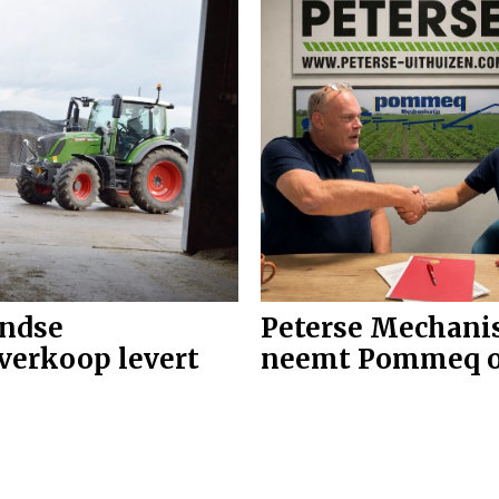
24
07-08-2026
ndse
Peterse Mechani
verkoop levert
neemt Pommeq o