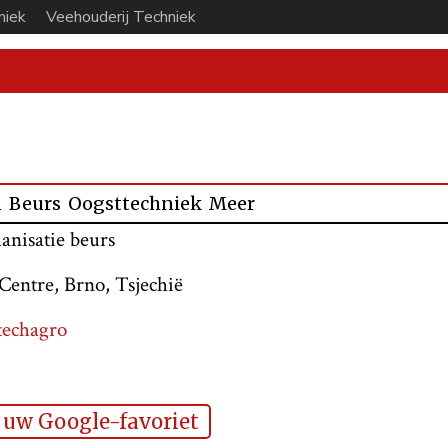
niek
Veehouderij Techniek
n
Beurs
Oogsttechniek
Meer
anisatie beurs
Centre, Brno, Tsjechië
techagro
uw Google-favoriet