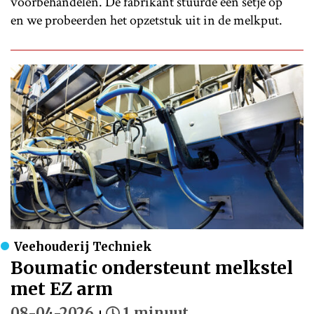
voorbehandelen. De fabrikant stuurde een setje op
en we probeerden het opzetstuk uit in de melkput.
Veehouderij Techniek
Boumatic ondersteunt melkstel
met EZ arm
08-04-2026
1 minuut