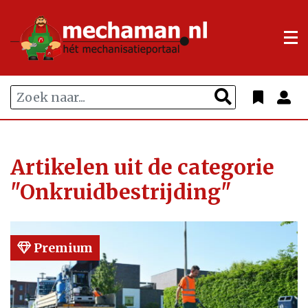
Artikelen uit de categorie
"Onkruidbestrijding"
Premium