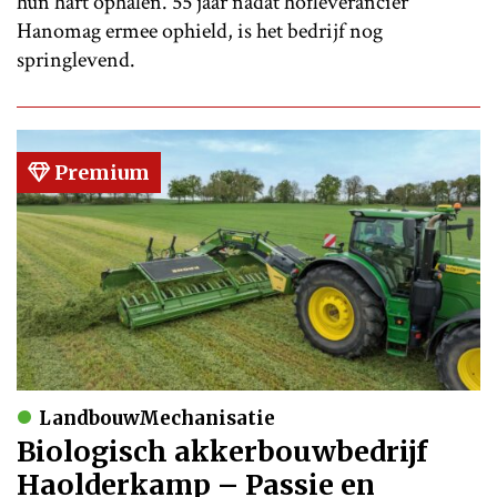
hun hart ophalen. 55 jaar nadat hofleverancier
Hanomag ermee ophield, is het bedrijf nog
springlevend.
Premium
LandbouwMechanisatie
Biologisch akkerbouwbedrijf
Haolderkamp – Passie en