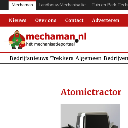
Mechaman
LandbouwMechanisatie
Tuin en Park Tech
Nieuws
Over ons
Contact
Adverteren
Bedrijfsnieuws
Trekkers
Algemeen
Bedrijve
Atomictractor