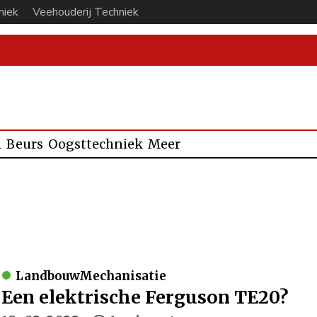
niek
Veehouderij Techniek
n
Beurs
Oogsttechniek
Meer
LandbouwMechanisatie
Een elektrische Ferguson TE20?