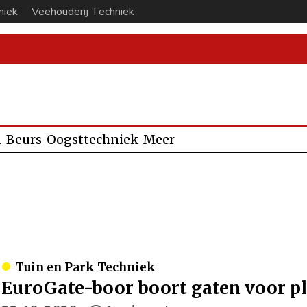
niek
Veehouderij Techniek
n
Beurs
Oogsttechniek
Meer
Tuin en Park Techniek
EuroGate-boor boort gaten voor p