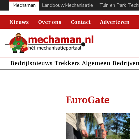
Mechaman
LandbouwMechanisatie
Tuin en Park Tech
Nieuws
Over ons
Contact
Adverteren
Bedrijfsnieuws
Trekkers
Algemeen
Bedrijve
EuroGate