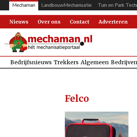
Mechaman
LandbouwMechanisatie
Tuin en Park Tech
Nieuws
Over ons
Contact
Adverteren
Bedrijfsnieuws
Trekkers
Algemeen
Bedrijve
Felco