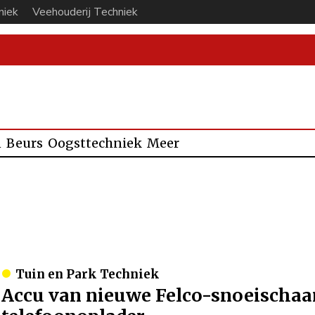
niek
Veehouderij Techniek
n
Beurs
Oogsttechniek
Meer
Tuin en Park Techniek
Accu van nieuwe Felco-snoeischaar