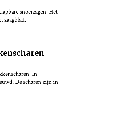
klapbare snoeizagen. Het
t zaagblad.
kkenscharen
kkenscharen. In
ieuwd. De scharen zijn in