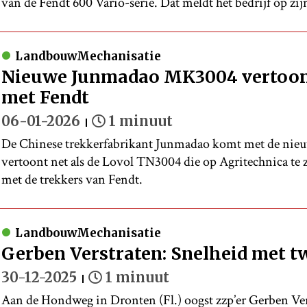
van de Fendt 600 Vario-serie. Dat meldt het bedrijf op zij
LandbouwMechanisatie
Nieuwe Junmadao MK3004 vertoont
met Fendt
06-01-2026
1 minuut
De Chinese trekkerfabrikant Junmadao komt met de nie
vertoont net als de Lovol TN3004 die op Agritechnica te z
met de trekkers van Fendt.
LandbouwMechanisatie
Gerben Verstraten: Snelheid met tw
30-12-2025
1 minuut
Aan de Hondweg in Dronten (Fl.) oogst zzp’er Gerben Ver