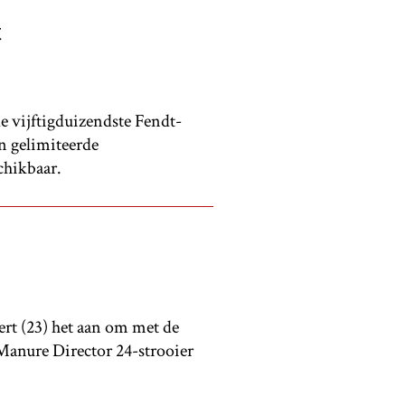
t
vijftigduizendste Fendt-
en gelimiteerde
chikbaar.
ert (23) het aan om met de
Manure Director 24-strooier