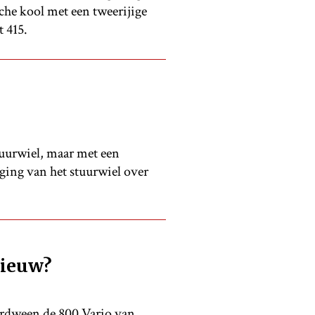
he kool met een tweerijige
 415.
tuurwiel, maar met een
ging van het stuurwiel over
nieuw?
verdween de 800 Vario van