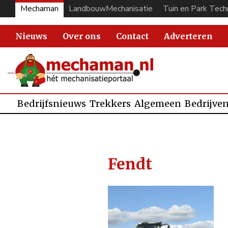
Mechaman
LandbouwMechanisatie
Tuin en Park Tech
Nieuws
Over ons
Contact
Adverteren
Bedrijfsnieuws
Trekkers
Algemeen
Bedrijve
Fendt