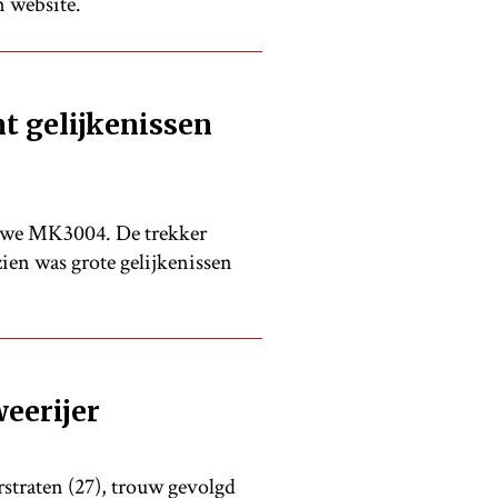
n website.
 gelijkenissen
uwe MK3004. De trekker
ien was grote gelijkenissen
eerijer
straten (27), trouw gevolgd