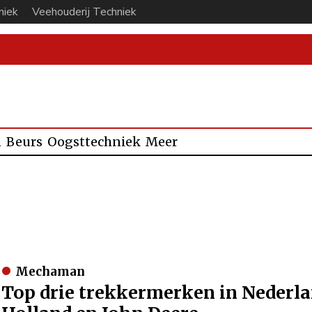
niek
Veehouderij Techniek
n
Beurs
Oogsttechniek
Meer
Mechaman
Top drie trekkermerken in Nederla