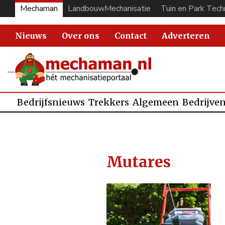
Mechaman
LandbouwMechanisatie
Tuin en Park Tech
Nieuws
Over ons
Contact
Adverteren
Bedrijfsnieuws
Trekkers
Algemeen
Bedrijve
Mutares