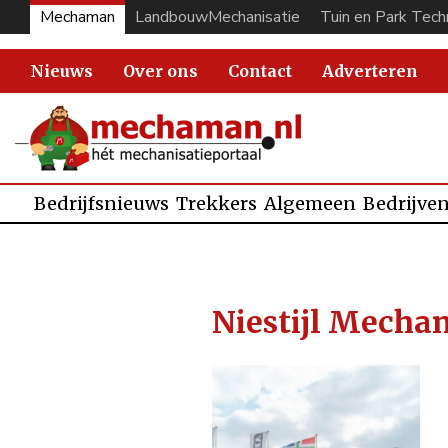
Mechaman
LandbouwMechanisatie
Tuin en Park Tech
Nieuws
Over ons
Contact
Adverteren
Bedrijfsnieuws
Trekkers
Algemeen
Bedrijve
Niestijl Mechan