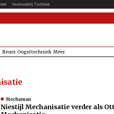
niek
Veehouderij Techniek
n
Beurs
Oogsttechniek
Meer
isatie
Mechaman
Niestijl Mechanisatie verder als O