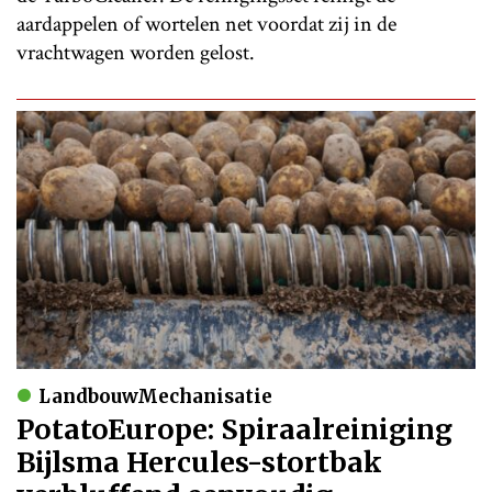
aardappelen of wortelen net voordat zij in de
vrachtwagen worden gelost.
LandbouwMechanisatie
PotatoEurope: Spiraalreiniging
Bijlsma Hercules-stortbak