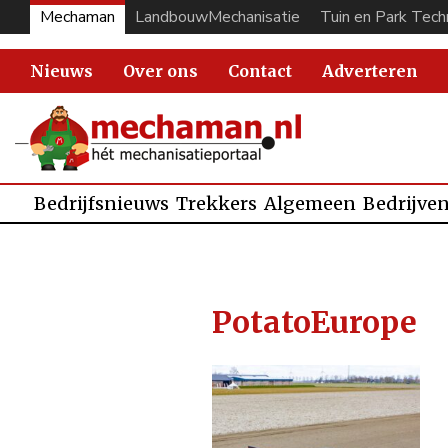
Mechaman
LandbouwMechanisatie
Tuin en Park Tech
Nieuws
Over ons
Contact
Adverteren
Bedrijfsnieuws
Trekkers
Algemeen
Bedrijve
PotatoEurope