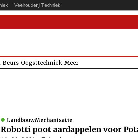
niek
Veehouderij Techniek
n
Beurs
Oogsttechniek
Meer
LandbouwMechanisatie
Robotti poot aardappelen voor Pot