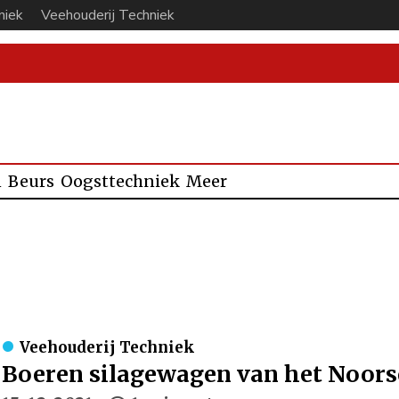
niek
Veehouderij Techniek
n
Beurs
Oogsttechniek
Meer
Veehouderij Techniek
Boeren silagewagen van het Noor