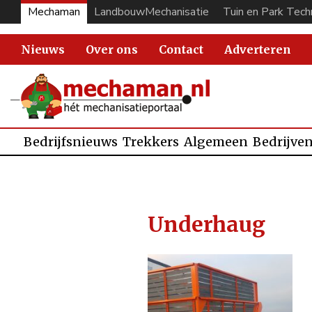
Mechaman
LandbouwMechanisatie
Tuin en Park Tech
Nieuws
Over ons
Contact
Adverteren
Bedrijfsnieuws
Trekkers
Algemeen
Bedrijve
Underhaug