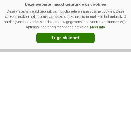
Deze website maakt gebruik van functionele en analytische cookies. Deze
cookies maken het gebruik van deze site zo prettig mogelijk in het gebruik. U
16-07-2015
hoeft bijvoorbeeld niet steeds opnieuw gegevens in te voeren en kunnen wij u
optimaal bedienen met goede artikelen.
Meer info
Ed Rizzuti nieuwe vice-
president Alamo Group
Ik ga akkoord