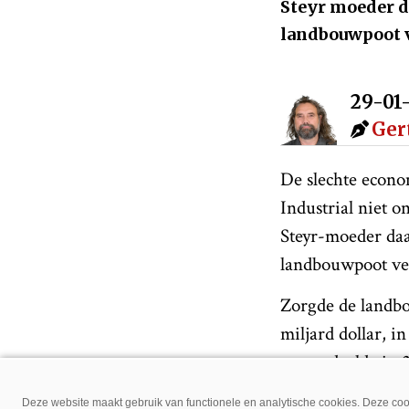
Steyr moeder da
landbouwpoot v
29-01
Ger
De slechte econo
Industrial niet o
Steyr-moeder daal
landbouwpoot ver
Zorgde de landb
miljard dollar, i
omzet daalde in 2
doordat minder t
Deze website maakt gebruik van functionele en analytische cookies. Deze cook