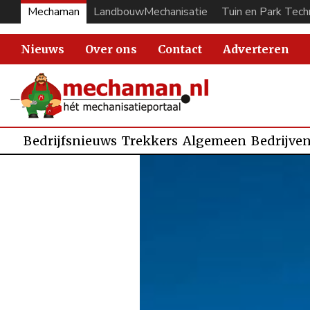
Mechaman
LandbouwMechanisatie
Tuin en Park Tech
Nieuws
Over ons
Contact
Adverteren
Bedrijfsnieuws
Trekkers
Algemeen
Bedrijve