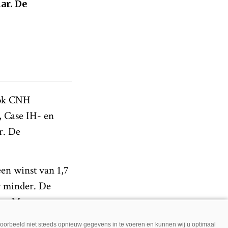
ar. De
ook CNH
, Case IH- en
r. De
en winst van 1,7
ar minder. De
ent. Met name
trial wel om het
jvoorbeeld niet steeds opnieuw gegevens in te voeren en kunnen wij u optimaal