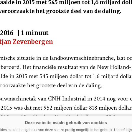
alde in 2015 met 545 miljoen tot 1,6 miljard doll
eroorzaakte het grootste deel van de daling.
-2016
| 1 minuut
tjan Zevenbergen
mische situatie in de landbouwmachinebranche, laat 
nberoerd. Het financiële resultaat van de New Holland-
de in 2015 met 545 miljoen dollar tot 1,6 miljard dolla
oorzaakte het grootste deel van de daling.
ouwmachinetak van CNH Industrial in 2014 nog voor e
n 2015 was dat met 952 miljoen dollar 818 miljoen doll
015 van 15 miljard tot 11 miljard dollar met 27,5 proc
rekkers en maaidorsers verkocht. Het lukte CNH Indus
ies maken het gebruik van deze site zo prettig mogelijk in het gebruik. U hoeft bi