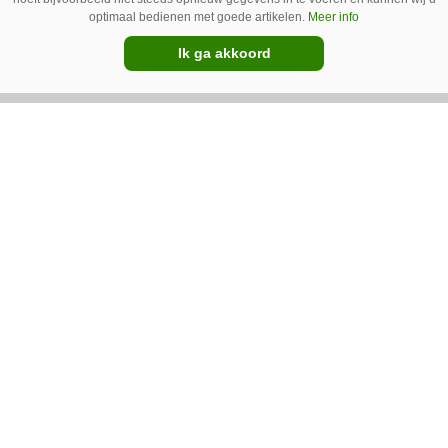
optimaal bedienen met goede artikelen.
Meer info
Ik ga akkoord
16-04-2020
Kubota zet innovatiekoers voort