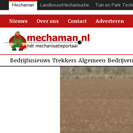
Mechaman
LandbouwMechanisatie
Tuin en Park Tech
Nieuws
Over ons
Contact
Adverteren
Bedrijfsnieuws
Trekkers
Algemeen
Bedrijve