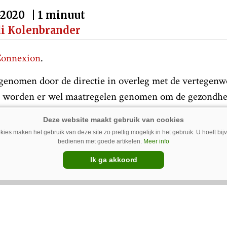
-2020
| 1 minuut
di Kolenbrander
onnexion
.
 genomen door de directie in overleg met de vertegen
Zo worden er wel maatregelen genomen om de gezondhe
e werknemers te garanderen.
ies maken het gebruik van deze site zo prettig mogelijk in het gebruik. U hoeft bi
bedienen met goede artikelen.
Meer info
uw Google-favoriet
Ik ga akkoord
edrijfsnieuws
corona virus
Sulky