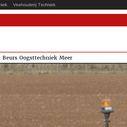
niek
Veehouderij Techniek
n
Beurs
Oogsttechniek
Meer