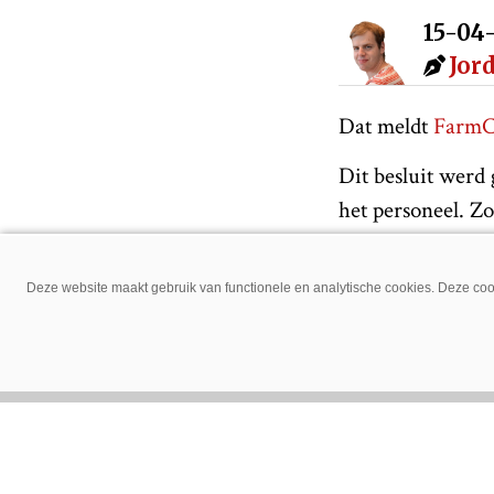
15-04
Jor
Dat meldt
FarmC
Dit besluit werd
het personeel. 
veiligheid van d
Deze website maakt gebruik van functionele en analytische cookies. Deze cook
Maak ons 
Delen via:
Meer over:
B