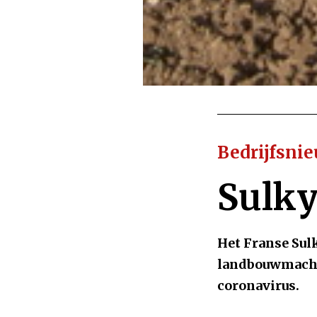
Bedrijfsni
Sulky
Het Franse Sulk
landbouwmachin
coronavirus.