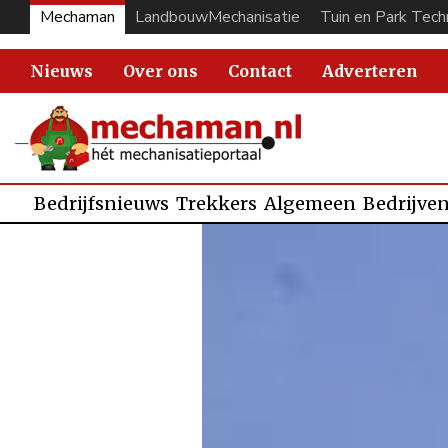
Mechaman
LandbouwMechanisatie
Tuin en Park Tech
Nieuws
Over ons
Contact
Adverteren
Bedrijfsnieuws
Trekkers
Algemeen
Bedrijve