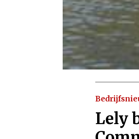
Bedrijfsni
Lely 
Comm