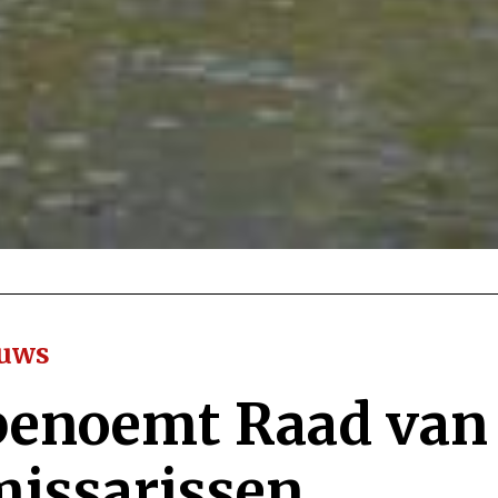
euws
benoemt Raad van
issarissen