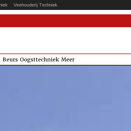
niek
Veehouderij Techniek
n
Beurs
Oogsttechniek
Meer