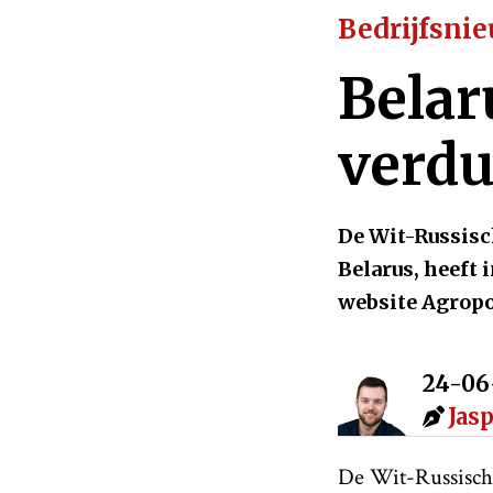
Bedrijfsni
Belar
verdu
De Wit-Russisc
Belarus, heeft
website Agropo
24-06
Jas
De Wit-Russische