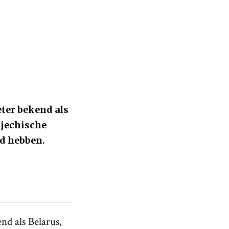
ter bekend als
sjechische
ld hebben.
nd als Belarus,