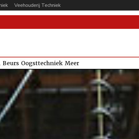
niek
Veehouderij Techniek
n
Beurs
Oogsttechniek
Meer