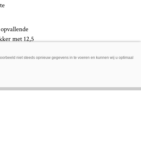
te
 opvallende
kker met 12,5
tijds voldeed de
de trekker die
jvoorbeeld niet steeds opnieuw gegevens in te voeren en kunnen wij u optimaal
r
al gespot in
 serie trekkers.
ie voldoet aan de
20 pk.
op dit moment
eren.