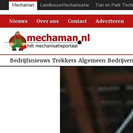
Mechaman
LandbouwMechanisatie
Tuin en Park Tech
Nieuws
Over ons
Contact
Adverteren
Bedrijfsnieuws
Trekkers
Algemeen
Bedrijve