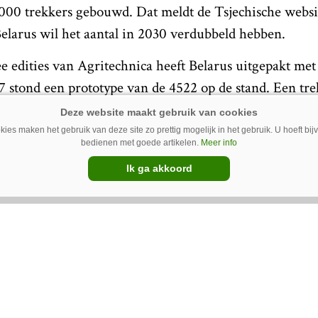
.000 trekkers gebouwd. Dat meldt de Tsjechische websi
Belarus wil het aantal in 2030 verdubbeld hebben.
e edities van Agritechnica heeft Belarus uitgepakt met
7 stond een prototype van de 4522 op de stand. Een tre
illar motor met een vermogen van 343 kW (466 pk). Des
 aan de West-Europese normen, maar inmiddels wordt 
ies maken het gebruik van deze site zo prettig mogelijk in het gebruik. U hoeft bi
bedienen met goede artikelen.
Meer info
en voldoet gebouwd. Begin mei werd de
nieuwe trekke
Ik ga akkoord
 het compleet rode uiterlijk.
2019 kwam de Wit-Russische fabrikant met een nieuwe
ijk
met de oude wit-rode kleurstelling en een trekker d
e serie is beschikbaar met vermogens van 75, 95 en 1
itie niet onder stoelen of banken. De fabrikant heeft 
ewerkers en wil dus, in 2030, 80.000 trekkers produc