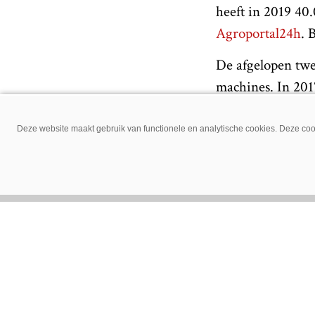
heeft in 2019 40
Agroportal24h
. 
De afgelopen twe
machines. In 201
liter C13 Caterp
trekker nog niet
Deze website maakt gebruik van functionele en analytische cookies. Deze cook
wel aan de norm
Minsk. Opvallend:
Op Agritechnica 
Een
nieuw uiterl
emissienormen. D
Belarus stopt amb
bijna 23.000 med