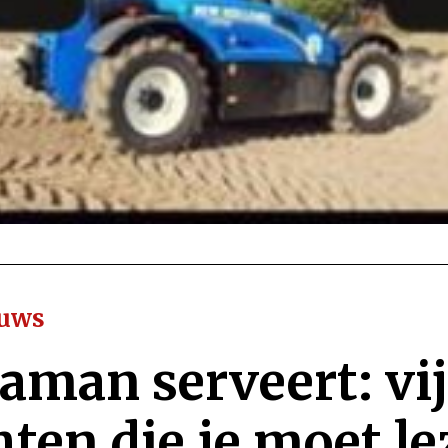
euws
man serveert: vij
hten die je moet l