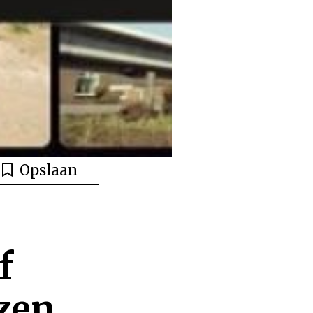
Opslaan
f
ezen