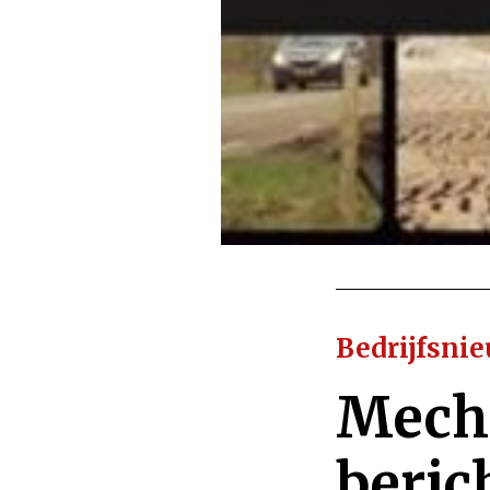
Bedrijfsni
Mecha
beric