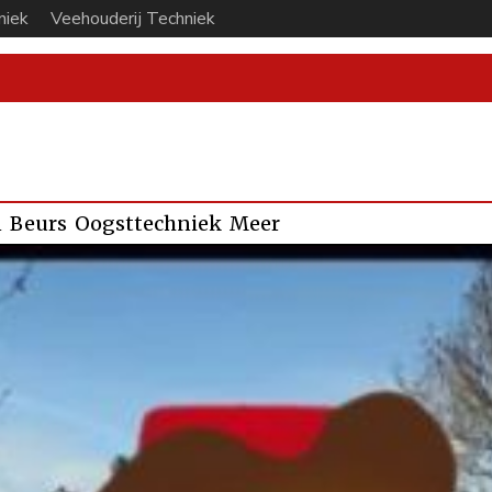
niek
Veehouderij Techniek
n
Beurs
Oogsttechniek
Meer