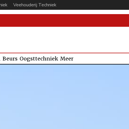
niek
Veehouderij Techniek
n
Beurs
Oogsttechniek
Meer