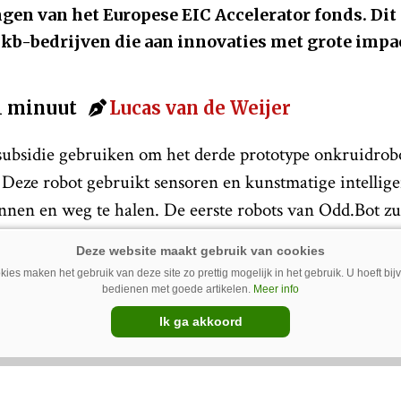
gen van het Europese EIC Accelerator fonds. Dit 
kb-bedrijven die aan innovaties met grote impa
 1 minuut
Lucas van de Weijer
subsidie gebruiken om het derde prototype onkruidrobo
 Deze robot gebruikt sensoren en kunstmatige intellige
nnen en weg te halen. De eerste robots van Odd.Bot zu
en voor deelnemers van het voorloperstraject, de eerst
rden in de tweede helft van 2023.
ies maken het gebruik van deze site zo prettig mogelijk in het gebruik. U hoeft bi
bedienen met goede artikelen.
Meer info
Ik ga akkoord
uw Google-favoriet