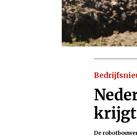
Bedrijfsni
Neder
krijg
De robotbouwer 