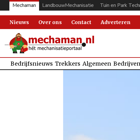
Mechaman
LandbouwMechanisatie
Tuin en Park Tech
Nieuws
Over ons
Contact
Adverteren
Bedrijfsnieuws
Trekkers
Algemeen
Bedrijve