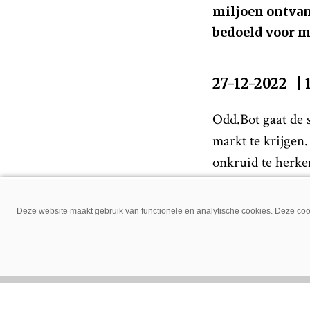
miljoen ontvan
bedoeld voor m
27-12-2022
|
Odd.Bot gaat de 
markt te krijgen.
onkruid te herke
toegankelijk word
kunnen gedaan wo
Deze website maakt gebruik van functionele en analytische cookies. Deze cook
Maak ons 
Delen via: