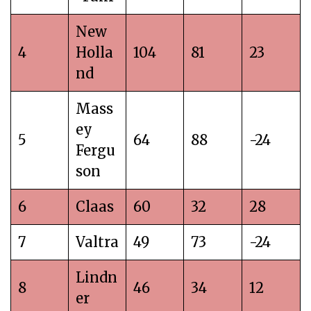
New
4
Holla
104
81
23
nd
Mass
ey
5
64
88
-24
Fergu
son
6
Claas
60
32
28
7
Valtra
49
73
-24
Lindn
8
46
34
12
er