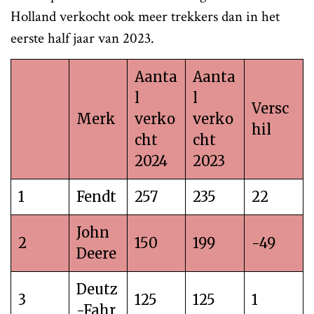
Holland verkocht ook meer trekkers dan in het
eerste half jaar van 2023.
Aanta
Aanta
l
l
Versc
Merk
verko
verko
hil
cht
cht
2024
2023
1
Fendt
257
235
22
John
2
150
199
-49
Deere
Deutz
3
125
125
1
-Fahr