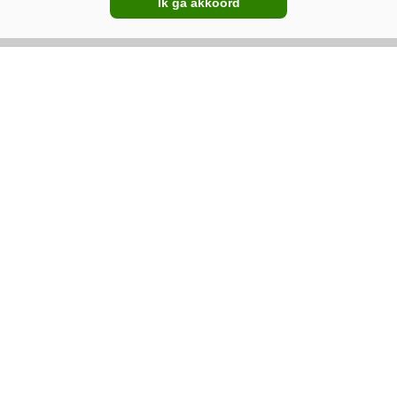
Ik ga akkoord
07-08-2026
Peterse Mechanisatie neemt
Pommeq over