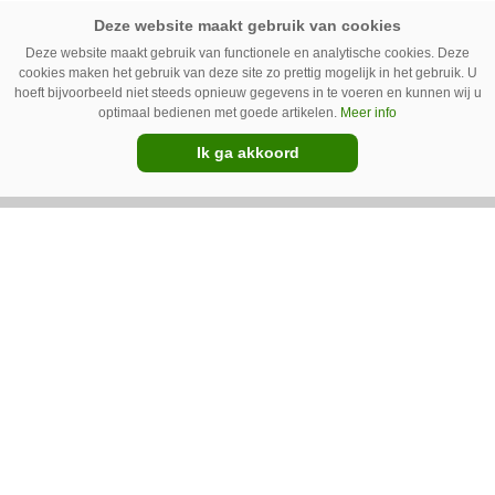
Deze website maakt gebruik van functionele en analytische cookies. Deze
06-05-2025
cookies maken het gebruik van deze site zo prettig mogelijk in het gebruik. U
Van Blitterswijk Eco-Mobiliteit,
hoeft bijvoorbeeld niet steeds opnieuw gegevens in te voeren en kunnen wij u
optimaal bedienen met goede artikelen.
Meer info
importeur van Goupil, heet
Ik ga akkoord
voortaan Nextro