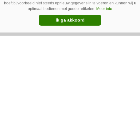
hoeft bijvoorbeeld niet steeds opnieuw gegevens in te voeren en kunnen wij u
optimaal bedienen met goede artikelen.
Meer info
Ik ga akkoord
14-10-2025
Burel Group neemt Frandent
over