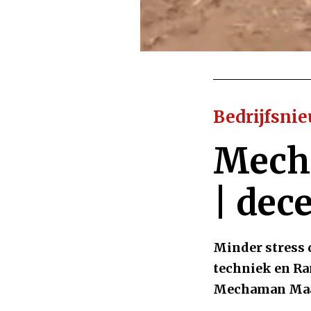
Bedrijfsni
Mech
| dec
Minder stress 
techniek en Ra
Mechaman Maan