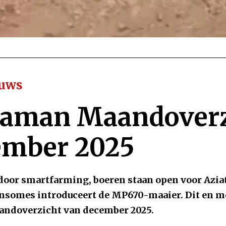
euws
aman Maandoverz
ember 2025
door smartfarming, boeren staan open voor Azia
nsomes introduceert de MP670-maaier. Dit en me
doverzicht van december 2025.