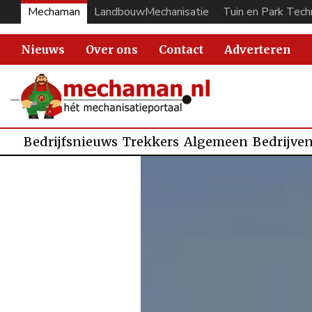
Mechaman
LandbouwMechanisatie
Tuin en Park Tech
Nieuws
Over ons
Contact
Adverteren
Bedrijfsnieuws
Trekkers
Algemeen
Bedrijve