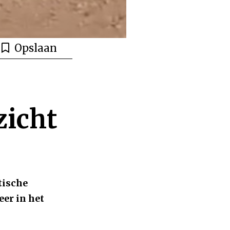
Opslaan
icht
tische
er in het