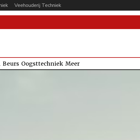
niek
Veehouderij Techniek
n
Beurs
Oogsttechniek
Meer