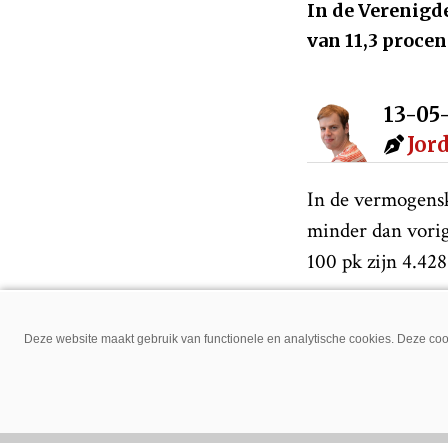
In de Verenigde
van 11,3 procen
13-05
Jor
In de vermogensk
minder dan vorig
100 pk zijn 4.42
een vermogen van
verkocht wat een
Deze website maakt gebruik van functionele en analytische cookies. Deze cook
steken op 167 stu
Maak ons 