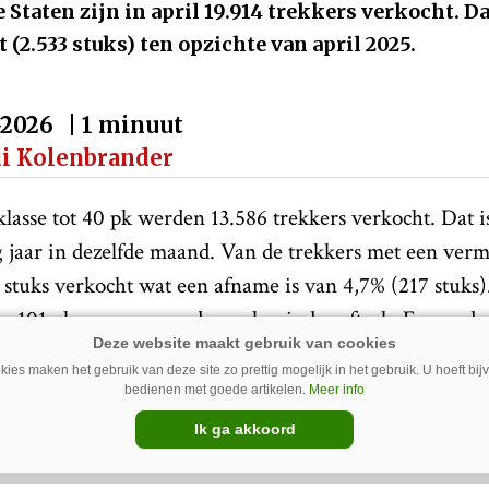
 Staten zijn in april 19.914 trekkers verkocht. Da
t (2.533 stuks) ten opzichte van april 2025.
-2026
| 1 minuut
di Kolenbrander
lasse tot 40 pk werden 13.586 trekkers verkocht. Dat i
 jaar in dezelfde maand. Van de trekkers met een ver
8 stuks verkocht wat een afname is van 4,7% (217 stuks
 101 pk en meer vonden ook minder aftrek. Er werden
 afname is van 8 procent (153 stuks). De verkoop van k
ies maken het gebruik van deze site zo prettig mogelijk in het gebruik. U hoeft bi
ks wat een afname is van 42,6 procent (124 stuks).
bedienen met goede artikelen.
Meer info
Ik ga akkoord
uw Google-favoriet