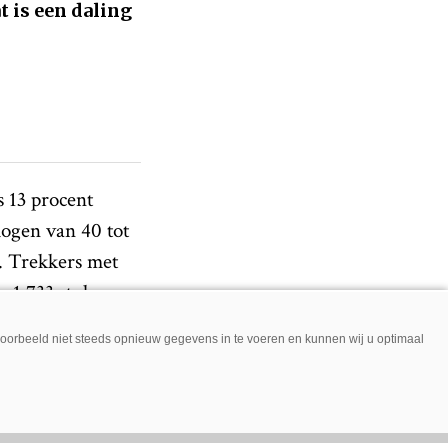
t is een daling
s 13 procent
mogen van 40 tot
). Trekkers met
 1.733 stuks
niktrekkers bleef
jvoorbeeld niet steeds opnieuw gegevens in te voeren en kunnen wij u optimaal