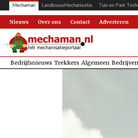
Mechaman
LandbouwMechanisatie
Tuin en Park Tech
Nieuws
Over ons
Contact
Adverteren
Bedrijfsnieuws
Trekkers
Algemeen
Bedrijve