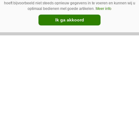
hoeft bijvoorbeeld niet steeds opnieuw gegevens in te voeren en kunnen wij u
Peterse Mechanisatie neemt
optimaal bedienen met goede artikelen.
Meer info
Pommeq over
Ik ga akkoord