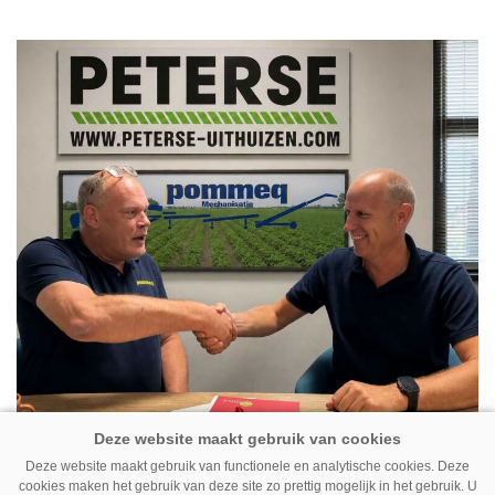
Deze website maakt gebruik van functionele en analytische cookies. Deze
07-08-2026
cookies maken het gebruik van deze site zo prettig mogelijk in het gebruik. U