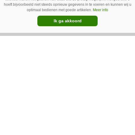
hoeft bijvoorbeeld niet steeds opnieuw gegevens in te voeren en kunnen wij u
optimaal bedienen met goede artikelen.
Meer info
Ik ga akkoord
31-07-2026
VIDEO | Zesde dag van de
Zomertour: De laatste
kilometers naar Polen