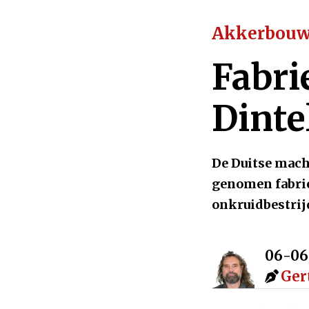
Akkerbou
Fabri
Dinte
De Duitse mach
genomen fabrie
onkruidbestrij
06-06
Ger