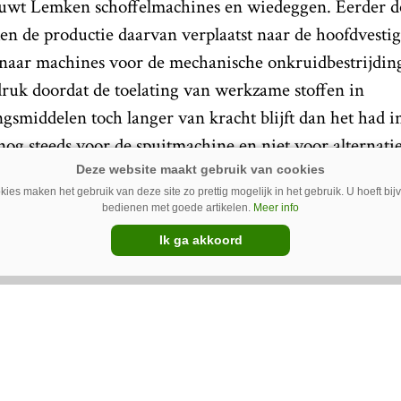
ouwt Lemken schoffelmachines en wiedeggen. Eerder 
n de productie daarvan verplaatst naar de hoofdvestig
naar machines voor de mechanische onkruidbestrijding
druk doordat de toelating van werkzame stoffen in
smiddelen toch langer van kracht blijft dan het had i
nog steeds voor de spuitmachine en niet voor alternat
ies maken het gebruik van deze site zo prettig mogelijk in het gebruik. U hoeft bi
 kan de fabrikant de fabriek in Dinteloord niet meer 
bedienen met goede artikelen.
Meer info
fabriek al dicht op 30 juni, waarna eind november de e
Ik ga akkoord
en. Lemken investeerde 18 miljoen euro in de bouw va
erkoop van het gebouw heeft logischerwijs ook gevolg
 deel zou aan de slag kunnen bij Lemken Nederland, m
uwregeling krijgen voorgelegd op basis van een sociaa
onderzoek en productontwikkeling van de voormalige S