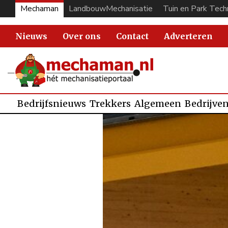
Mechaman
LandbouwMechanisatie
Tuin en Park Tech
Nieuws
Over ons
Contact
Adverteren
Bedrijfsnieuws
Trekkers
Algemeen
Bedrijve