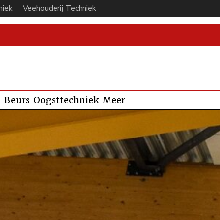
niek
Veehouderij Techniek
n
Beurs
Oogsttechniek
Meer