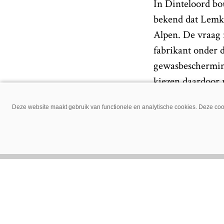
In Dinteloord b
bekend dat Lemke
Alpen. De vraag 
fabrikant onder 
gewasbescherming
kiezen daardoor 
betoogt Lemken.
Deze website maakt gebruik van functionele en analytische cookies. Deze cook
Na de verhuizing
verluidt gaat de 
vanuit Alpen kom
Dinteloord. De v
medewerkers. Een
ook die een afbo
wil de afdeling 