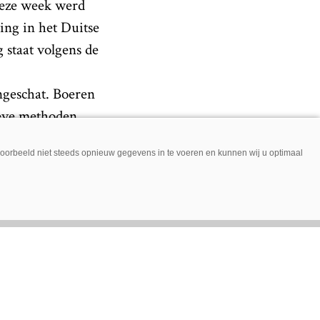
deze week werd
ing in het Duitse
 staat volgens de
ngeschat. Boeren
ieve methoden,
jvoorbeeld niet steeds opnieuw gegevens in te voeren en kunnen wij u optimaal
gebruiken. Naar
erste machines
n de fabriek in
en voor de
aar er zijn er
l plan. Lemken
teketee-techniek,