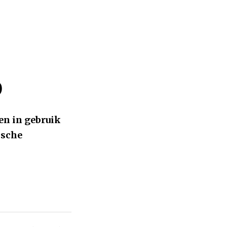
p
en in gebruik
ische