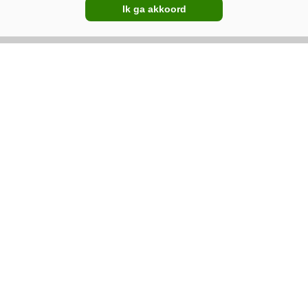
Ik ga akkoord
02-07-2026
Kamps de Wild Beilen dealer
van AVR