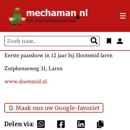
Eerste paasshow in 12 jaar bij Slootsmid laren
Zutphenseweg 31, Laren
www.slootsmid.nl
Maak ons uw Google-favoriet
Delen via: