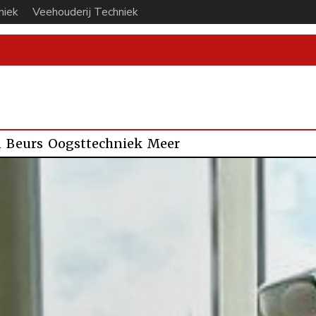
niek
Veehouderij Techniek
n
Beurs
Oogsttechniek
Meer