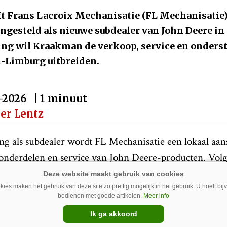
 Frans Lacroix Mechanisatie (FL Mechanisatie)
ngesteld als nieuwe subdealer van John Deere i
g wil Kraakman de verkoop, service en onders
d-Limburg uitbreiden.
-2026
| 1 minuut
per Lentz
ing als subdealer wordt FL Mechanisatie een lokaal aa
 onderdelen en service van John Deere-producten. Vo
erking bij aan een verdere uitbreiding van het dealer
ijf stelt dat klanten hierdoor dichter bij huis terech
ies maken het gebruik van deze site zo prettig mogelijk in het gebruik. U hoeft bi
bedienen met goede artikelen.
Meer info
 dienstverlening.
Ik ga akkoord