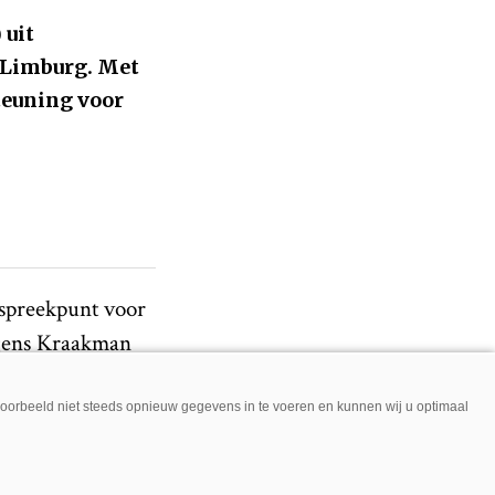
 uit
n Limburg. Met
teuning voor
nspreekpunt voor
lgens Kraakman
netwerk in Zuid-
tkunnen voor
jvoorbeeld niet steeds opnieuw gegevens in te voeren en kunnen wij u optimaal