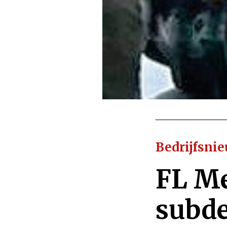
Bedrijfsni
FL Me
subde