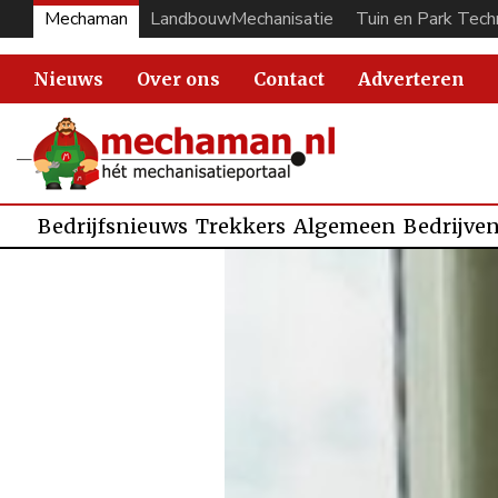
Mechaman
LandbouwMechanisatie
Tuin en Park Tech
Nieuws
Over ons
Contact
Adverteren
Bedrijfsnieuws
Trekkers
Algemeen
Bedrijve