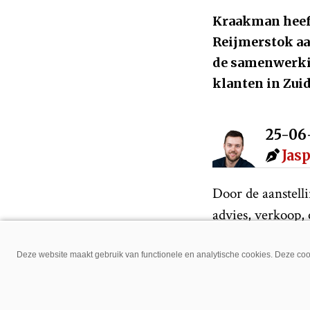
Kraakman heeft
Reijmerstok aa
de samenwerkin
klanten in Zui
25-06
Jas
Door de aanstell
advies, verkoop,
draagt de samenw
Limburg. Het bedr
Deze website maakt gebruik van functionele en analytische cookies. Deze cook
ondersteuning en